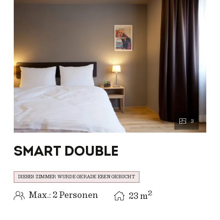
Erlebnis. Zur perfekten
Einstimmung laden wir
Sie in unsere
Hotelbar
ein
– genießen Sie ein Glas des
exklusiven Festspiel-
Rosés
La Traviata
und
lassen Sie sich auf einen
außergewöhnlichen
Opernabend einstimmen.
3
SMART DOUBLE
DIESES ZIMMER WURDE GERADE EBEN GEBUCHT
2
Max.: 2 Personen
23
m