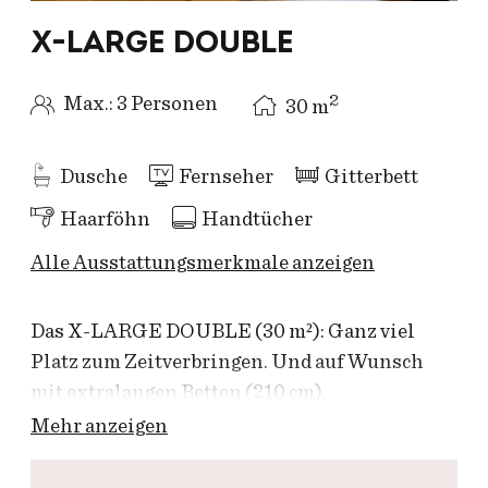
X-LARGE DOUBLE
2
Max.: 3 Personen
30
m
Dusche
Fernseher
Gitterbett
Haarföhn
Handtücher
Alle Ausstattungsmerkmale anzeigen
Das X-LARGE DOUBLE (30 m²): Ganz viel
Platz zum Zeitverbringen. Und auf Wunsch
mit extralangen Betten (210 cm).
Mehr anzeigen
ENTSPANNT SCHLAFEN: Bester
Schlafkomfort ist garantiert: Hochwertige