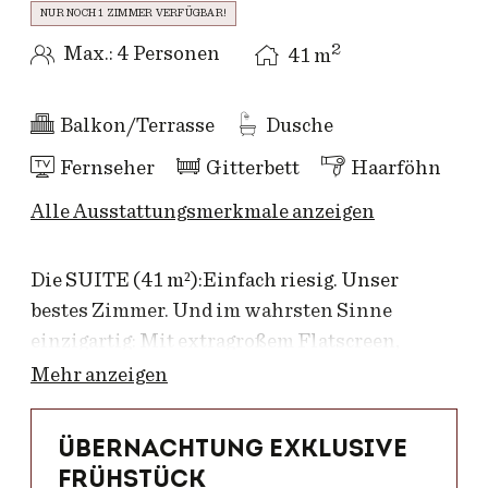
NUR NOCH 1 ZIMMER VERFÜGBAR!
2
Max.: 4 Personen
41
m
Balkon/Terrasse
Dusche
Fernseher
Gitterbett
Haarföhn
Alle Ausstattungsmerkmale anzeigen
Die SUITE (41 m²):Einfach riesig. Unser
bestes Zimmer. Und im wahrsten Sinne
einzigartig: Mit extragroßem Flatscreen,
Nespressomaschine und Klimaanlage.
Mehr anzeigen
ENTSPANNT SCHLAFEN: Bester
Übernachtung exklusive
Schlafkomfort ist garantiert: Hochwertige
Frühstück
Matratzen, Bettdecken und Bettwäsche nach