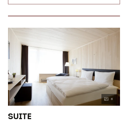
RICHTIG GUT
FRÜHSTÜCKEN: Wenigstens ein
Viertelstündchen sollten Sie sich schon
Zeit nehmen, damit Sie unser Frühstück
so richtig genießen können: Frische
Semmel von der Bio-Bäckerei,
hausgemachte Marmelade, Honig und
Saft vom Bauern um’s Eck, Cappuccino,
Spiegelei mit Speck und die
Tageszeitung sind sowieso mit dabei.
Für besonders Eilige und Frühaufsteher
6
gibt’s Frühstück to go an unserer Bar.
SUITE