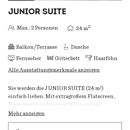
JUNIOR SUITE
2
Max.: 2 Personen
24
m
Balkon/Terrasse
Dusche
Fernseher
Gitterbett
Haarföhn
Alle Ausstattungsmerkmale anzeigen
Sie werden die JUNIOR SUITE (24 m²)
einfach lieben. Mit extragroßem Flatscreen,
Nespressomaschine und Klimaanlage.
Mehr anzeigen
ENTSPANNT SCHLAFEN: Bester
Schlafkomfort ist garantiert: Hochwertige