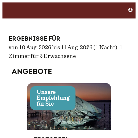
Hotel am Garnmark
Ergebnisse für
von 10 Aug. 2026 bis 11 Aug. 2026 (
1 Nacht
),
1
Zimmer
für
2 Erwachsene
Angebote
Unsere
Empfehlung
für Sie